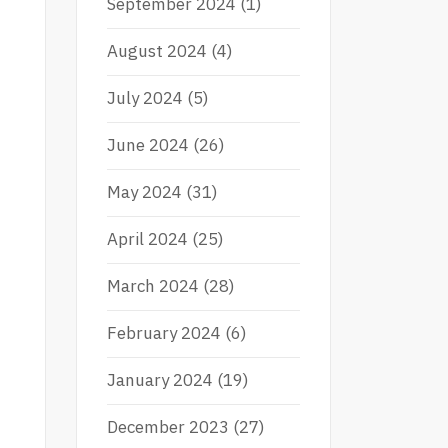
September 2024
(1)
August 2024
(4)
July 2024
(5)
June 2024
(26)
May 2024
(31)
April 2024
(25)
March 2024
(28)
February 2024
(6)
January 2024
(19)
December 2023
(27)