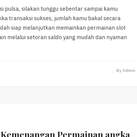
i pulsa, silakan tunggu sebentar sampai kamu
Jika transaksi sukses, jumlah kamu bakal secara
udah siap melanjutkan memainkan permainan slot
ain melalui setoran saldo yang mudah dan nyaman
By
Admin
 Kemenangan Permainan angka