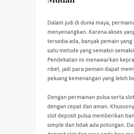
Dalam judi di dunia maya, permaina
menyenangkan. Karena akses yang
tersedia ada, banyak pemain yang t
satu metode yang semakin semakin p
Pendekatan ini menawarkan keprak
ribet, jadi para pemain dapat m
peluang kemenangan yang lebih bes
Dengan permainan pulsa serta slot
dengan cepat dan aman. Khususnya 
slot deposit pulsa memberikan ban
simple dan tidak ada potongan. D