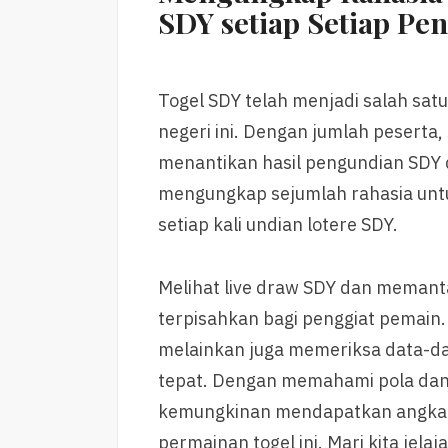
SDY setiap Setiap Pe
Togel SDY telah menjadi salah sat
negeri ini. Dengan jumlah peserta,
menantikan hasil pengundian SDY de
mengungkap sejumlah rahasia unt
setiap kali undian lotere SDY.
Melihat live draw SDY dan memanta
terpisahkan bagi penggiat pemain.
melainkan juga memeriksa data-d
tepat. Dengan memahami pola dan 
kemungkinan mendapatkan angka 
permainan togel ini. Mari kita jel