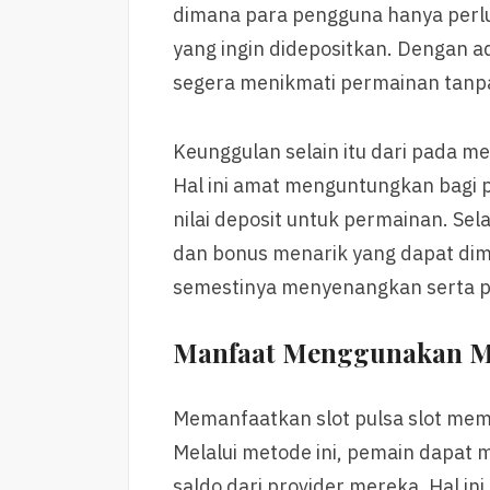
dimana para pengguna hanya perl
yang ingin didepositkan. Dengan a
segera menikmati permainan tanpa 
Keunggulan selain itu dari pada me
Hal ini amat menguntungkan bagi 
nilai deposit untuk permainan. Se
dan bonus menarik yang dapat di
semestinya menyenangkan serta pr
Manfaat Menggunakan M
Memanfaatkan slot pulsa slot mem
Melalui metode ini, pemain dapat
saldo dari provider mereka. Hal i