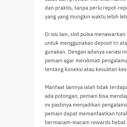
dan praktis, tanpa perlu repot-r
yang yang mungkin waktu lebih leb
Di sisi lain, slot pulsa menawarka
untuk menggunakan deposit tri ata
gunakan. Dengan adanya variasi in
pemain agar menikmati pengalama
tentang koneksi atau kesulitan ke
Manfaat lainnya ialah tidak terdapa
ada potongan, pemain bisa mendapa
ini pastinya menjadikan pengala
pemain dapat memanfaatkan tota
bermacam-macam rewards hebat.