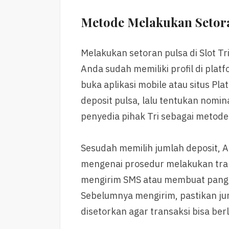
Metode Melakukan Setoran
Melakukan setoran pulsa di Slot Tr
Anda sudah memiliki profil di plat
buka aplikasi mobile atau situs Pla
deposit pulsa, lalu tentukan nomin
penyedia pihak Tri sebagai meto
Sesudah memilih jumlah deposit, 
mengenai prosedur melakukan tra
mengirim SMS atau membuat panggi
Sebelumnya mengirim, pastikan ju
disetorkan agar transaksi bisa be