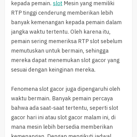
kepada pemain.
slot
Mesin yang memiliki
RTP tinggi cenderung memberikan lebih
banyak kemenangan kepada pemain dalam
jangka waktu tertentu. Oleh karena itu,
pemain sering memeriksa RTP slot sebelum
memutuskan untuk bermain, sehingga
mereka dapat menemukan slot gacor yang
sesuai dengan keinginan mereka.
Fenomena slot gacor juga dipengaruhi oleh
waktu bermain. Banyak pemain percaya
bahwa ada saat-saat tertentu, seperti slot
gacor hari ini atau slot gacor malam ini, di
mana mesin lebih bersedia memberikan
kemenangan. Dengan mengikuti jadwal