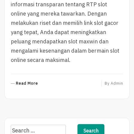
informasi transparan tentang RTP slot
online yang mereka tawarkan. Dengan
melakukan riset dan memilih link slot gacor
yang tepat, Anda dapat meningkatkan
peluang mendapatkan slot maxwin dan
mengalami kesenangan dalam bermain slot
online secara maksimal.
R
Read More
By
Admin
E
A
D
M
O
R
S
E