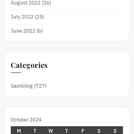
August 2022
(26)
July 2022
(25)
June 2022
(6)
Categories
Gambling
(727)
October 2024
M
T
W
T
F
S
S