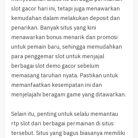
slot gacor hari ini, tetapi juga menawarkan
kemudahan dalam melakukan deposit dan
penarikan. Banyak situs yang kini
menawarkan bonus menarik dan promosi
untuk pemain baru, sehingga memudahkan
para penggemar slot untuk menjajal
berbagai slot demo gacor sebelum
memasang taruhan nyata. Pastikan untuk
memanfaatkan kesempatan ini dan
menjelajahi beragam game yang ditawarkan.
Selain itu, penting untuk selalu memantau
rtp slot dari berbagai permainan di situs
tersebut. Situs yang bagus biasanya memiliki