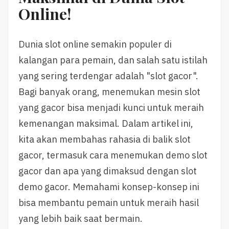
Online!
Dunia slot online semakin populer di
kalangan para pemain, dan salah satu istilah
yang sering terdengar adalah "slot gacor".
Bagi banyak orang, menemukan mesin slot
yang gacor bisa menjadi kunci untuk meraih
kemenangan maksimal. Dalam artikel ini,
kita akan membahas rahasia di balik slot
gacor, termasuk cara menemukan demo slot
gacor dan apa yang dimaksud dengan slot
demo gacor. Memahami konsep-konsep ini
bisa membantu pemain untuk meraih hasil
yang lebih baik saat bermain.