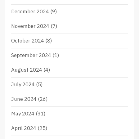
December 2024
(9)
November 2024
(7)
October 2024
(8)
September 2024
(1)
August 2024
(4)
July 2024
(5)
June 2024
(26)
May 2024
(31)
April 2024
(25)