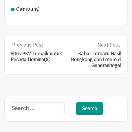
Gambling
Post
Previous Post
Next Post
Previous
Next
Post:
Post:
navigation
Situs PKV Terbaik untuk
Kabar Terbaru Hasil
Situs
Kabar
Pecinta DominoQQ
Hongkong dan Lotere di
PKV
Terbaru
Generasitogel
Terbaik
Hasil
Untuk
Hongkong
Pecinta
Dan
DominoQQ
Lotere
Di
Generasitogel
Search
for: