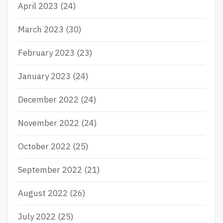
April 2023
(24)
March 2023
(30)
February 2023
(23)
January 2023
(24)
December 2022
(24)
November 2022
(24)
October 2022
(25)
September 2022
(21)
August 2022
(26)
July 2022
(25)