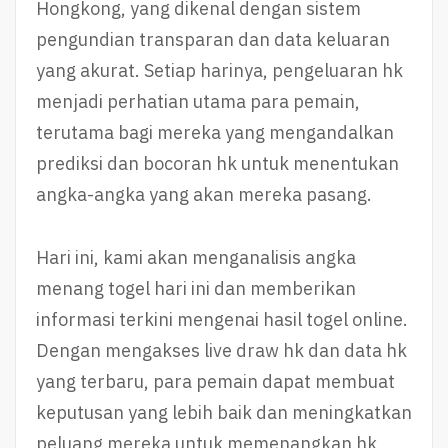
Hongkong, yang dikenal dengan sistem
pengundian transparan dan data keluaran
yang akurat. Setiap harinya, pengeluaran hk
menjadi perhatian utama para pemain,
terutama bagi mereka yang mengandalkan
prediksi dan bocoran hk untuk menentukan
angka-angka yang akan mereka pasang.
Hari ini, kami akan menganalisis angka
menang togel hari ini dan memberikan
informasi terkini mengenai hasil togel online.
Dengan mengakses live draw hk dan data hk
yang terbaru, para pemain dapat membuat
keputusan yang lebih baik dan meningkatkan
peluang mereka untuk memenangkan hk