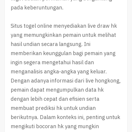
pada keberuntungan.
Situs togel online menyediakan live draw hk
yang memungkinkan pemain untuk melihat
hasil undian secara langsung. Ini
memberikan keunggulan bagi pemain yang
ingin segera mengetahui hasil dan
menganalisis angka-angka yang keluar.
Dengan adanya informasi dari live hongkong,
pemain dapat mengumpulkan data hk
dengan lebih cepat dan efisien serta
membuat prediksi hk untuk undian
berikutnya. Dalam konteks ini, penting untuk
mengikuti bocoran hk yang mungkin