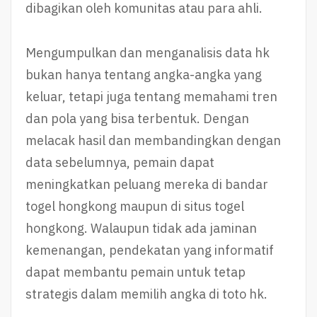
dibagikan oleh komunitas atau para ahli.
Mengumpulkan dan menganalisis data hk
bukan hanya tentang angka-angka yang
keluar, tetapi juga tentang memahami tren
dan pola yang bisa terbentuk. Dengan
melacak hasil dan membandingkan dengan
data sebelumnya, pemain dapat
meningkatkan peluang mereka di bandar
togel hongkong maupun di situs togel
hongkong. Walaupun tidak ada jaminan
kemenangan, pendekatan yang informatif
dapat membantu pemain untuk tetap
strategis dalam memilih angka di toto hk.