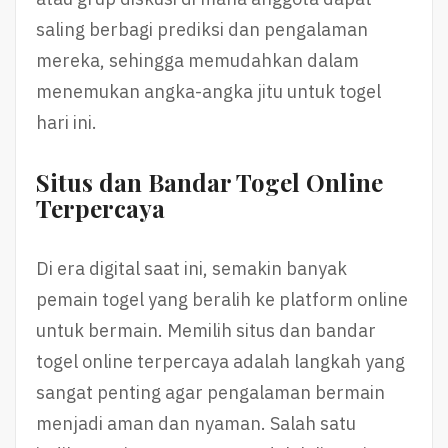
saling berbagi prediksi dan pengalaman
mereka, sehingga memudahkan dalam
menemukan angka-angka jitu untuk togel
hari ini.
Situs dan Bandar Togel Online
Terpercaya
Di era digital saat ini, semakin banyak
pemain togel yang beralih ke platform online
untuk bermain. Memilih situs dan bandar
togel online terpercaya adalah langkah yang
sangat penting agar pengalaman bermain
menjadi aman dan nyaman. Salah satu