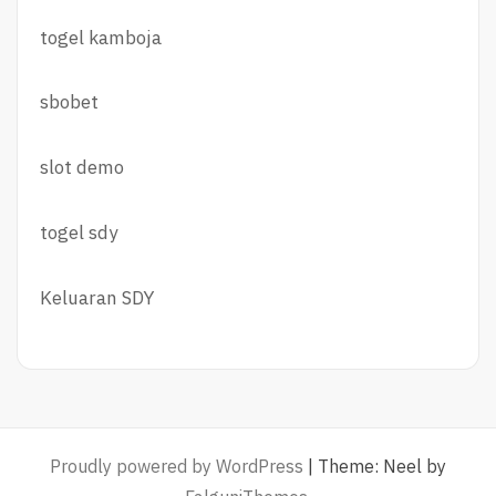
togel kamboja
sbobet
slot demo
togel sdy
Keluaran SDY
Proudly powered by WordPress
|
Theme: Neel by